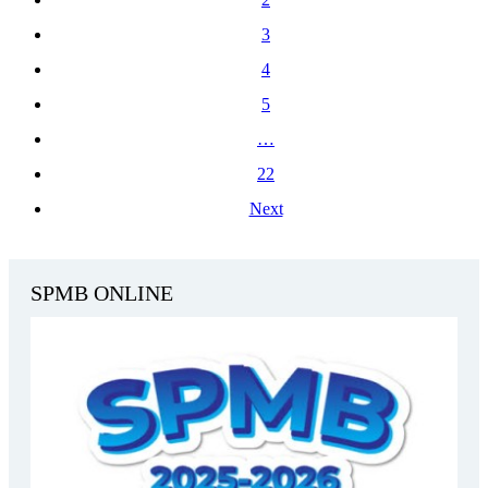
3
4
5
…
22
Next
SPMB ONLINE