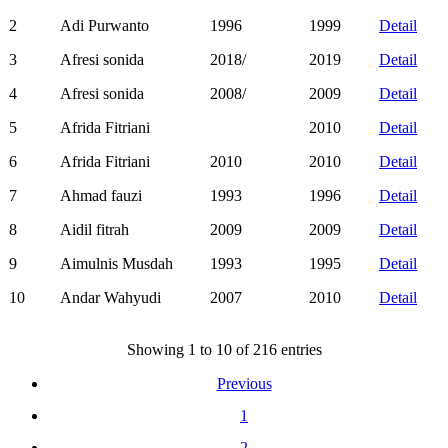
2
Adi Purwanto
1996
1999
Detail
3
Afresi sonida
2018/
2019
Detail
4
Afresi sonida
2008/
2009
Detail
5
Afrida Fitriani
2010
Detail
6
Afrida Fitriani
2010
2010
Detail
7
Ahmad fauzi
1993
1996
Detail
8
Aidil fitrah
2009
2009
Detail
9
Aimulnis Musdah
1993
1995
Detail
10
Andar Wahyudi
2007
2010
Detail
Showing 1 to 10 of 216 entries
Previous
1
2