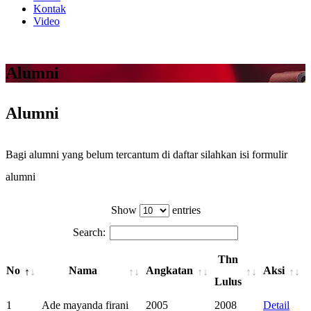
Kontak
Video
Alumni
Alumni
Bagi alumni yang belum tercantum di daftar silahkan isi formulir
alumni
KLIK DISINI
Show
entries
Search:
Thn
No
Nama
Angkatan
Aksi
Lulus
1
Ade mayanda firani
2005
2008
Detail