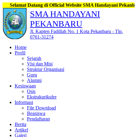
t Datang di Official Website SMA Handayani Pekanbaru, Jl. Kapt
SMA HANDAYANI
PEKANBARU
Jl. Kapten Fadillah No. 1 Kota Pekanbaru - Tlp.
0761-31274
Home
Profil
Sejarah
Visi dan Misi
Struktur Organisasi
Guru
Alumni
Kesiswaan
Osis
Ekstrakurikuler
Informasi
File Download
Beasiswa
Pendaftaran
Berita
Artikel
Galeri