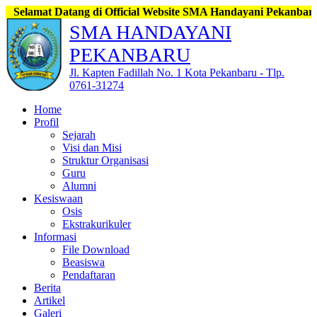
 Datang di Official Website SMA Handayani Pekanbaru, Jl. Kapten
SMA HANDAYANI
PEKANBARU
Jl. Kapten Fadillah No. 1 Kota Pekanbaru - Tlp.
0761-31274
Home
Profil
Sejarah
Visi dan Misi
Struktur Organisasi
Guru
Alumni
Kesiswaan
Osis
Ekstrakurikuler
Informasi
File Download
Beasiswa
Pendaftaran
Berita
Artikel
Galeri