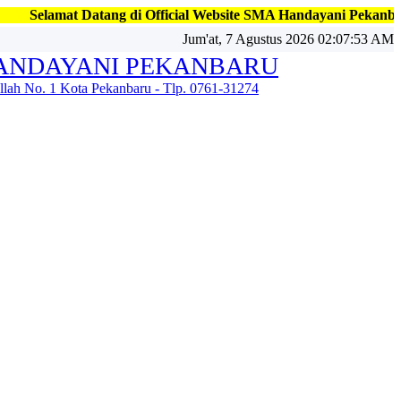
ang di Official Website SMA Handayani Pekanbaru, Jl. Kapten Fad
Jum'at, 7 Agustus 2026 02:07:55 AM
ANDAYANI PEKANBARU
illah No. 1 Kota Pekanbaru - Tlp. 0761-31274