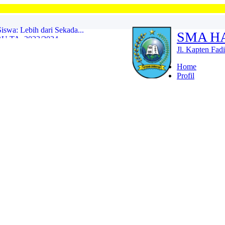
Selamat Dat
TA. 2023/2024...
SMA H
2021...
Jl. Kapten Fad
Home
Lepas 10 Siswa ke POPNAS ...
Profil
ninggal Dunia...
LAN SUCI RAMADHAN 1447 H ...
swa: Lebih dari Sekada...