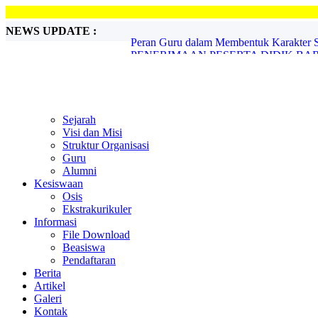
NEWS UPDATE :
PENERIMAAN PESERTA DIDIK BARU 
Pasus SMA Handayani Peduli ...
PENERIMAAN SISWA BARU TA. 2020-
Sambut Hari Guru Nasional...
Lomba Peraturan Baris Berbaris ...
Momen Hari Pahlawan, SMA Handayani 
PROFIL ALUMNI SUKSES...
Sejarah
Tokoh Pedidikan Riau Djauzak Ahmad Me
Visi dan Misi
SMAS HANDAYANI MENYAMBUT BU
Struktur Organisasi
Peran Guru dalam Membentuk Karakter Si
Guru
Alumni
Kesiswaan
Osis
Ekstrakurikuler
Informasi
File Download
Beasiswa
Pendaftaran
Berita
Artikel
Galeri
Kontak