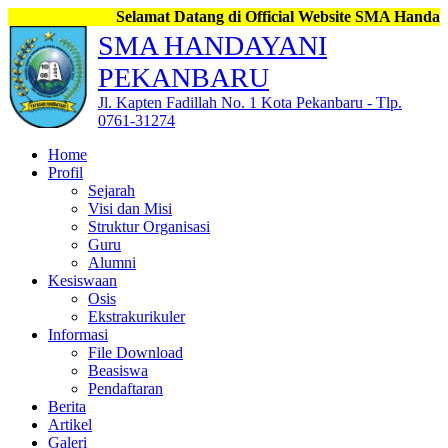
Selamat Datang di Official Website SMA Handayani Pekanba
SMA HANDAYANI
PEKANBARU
Jl. Kapten Fadillah No. 1 Kota Pekanbaru - Tlp.
0761-31274
Home
Profil
Sejarah
Visi dan Misi
Struktur Organisasi
Guru
Alumni
Kesiswaan
Osis
Ekstrakurikuler
Informasi
File Download
Beasiswa
Pendaftaran
Berita
Artikel
Galeri