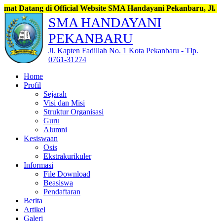
 di Official Website SMA Handayani Pekanbaru, Jl. Kapten Fadil
SMA HANDAYANI
PEKANBARU
Jl. Kapten Fadillah No. 1 Kota Pekanbaru - Tlp.
0761-31274
Home
Profil
Sejarah
Visi dan Misi
Struktur Organisasi
Guru
Alumni
Kesiswaan
Osis
Ekstrakurikuler
Informasi
File Download
Beasiswa
Pendaftaran
Berita
Artikel
Galeri