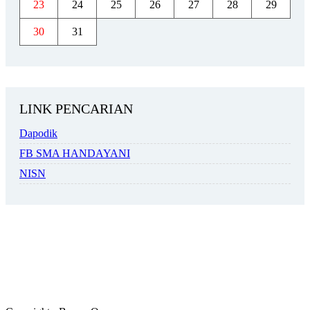
23
24
25
26
27
28
29
30
31
LINK PENCARIAN
Dapodik
FB SMA HANDAYANI
NISN