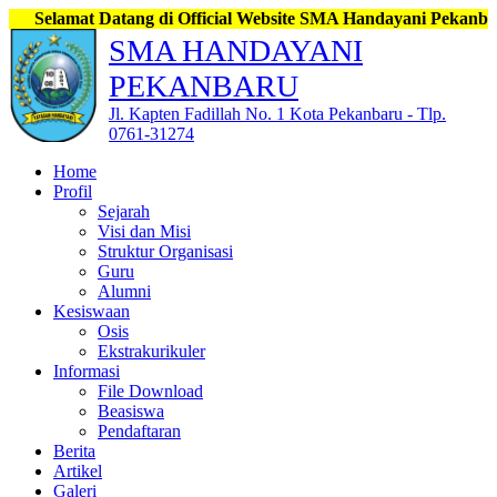
t Datang di Official Website SMA Handayani Pekanbaru, Jl. Kapt
SMA HANDAYANI
PEKANBARU
Jl. Kapten Fadillah No. 1 Kota Pekanbaru - Tlp.
0761-31274
Home
Profil
Sejarah
Visi dan Misi
Struktur Organisasi
Guru
Alumni
Kesiswaan
Osis
Ekstrakurikuler
Informasi
File Download
Beasiswa
Pendaftaran
Berita
Artikel
Galeri