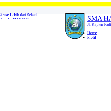
Selam
SMA H
TA. 2023/2024...
Jl. Kapten Fad
2021...
Home
Profil
Lepas 10 Siswa ke POPNAS ...
ninggal Dunia...
LAN SUCI RAMADHAN 1447 H ...
swa: Lebih dari Sekada...