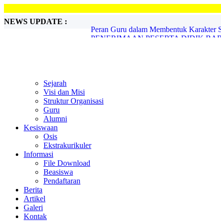
NEWS UPDATE :
PENERIMAAN PESERTA DIDIK BARU 
Pasus SMA Handayani Peduli ...
PENERIMAAN SISWA BARU TA. 2020-
Sambut Hari Guru Nasional...
Lomba Peraturan Baris Berbaris ...
Momen Hari Pahlawan, SMA Handayani 
Sejarah
PROFIL ALUMNI SUKSES...
Visi dan Misi
Tokoh Pedidikan Riau Djauzak Ahmad Me
Struktur Organisasi
SMAS HANDAYANI MENYAMBUT BU
Guru
Peran Guru dalam Membentuk Karakter Si
Alumni
Kesiswaan
Osis
Ekstrakurikuler
Informasi
File Download
Beasiswa
Pendaftaran
Berita
Artikel
Galeri
Kontak