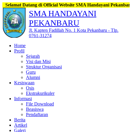
Datang di Official Website SMA Handayani Pekanbaru, Jl. Kapten
SMA HANDAYANI
PEKANBARU
Jl. Kapten Fadillah No. 1 Kota Pekanbaru - Tlp.
0761-31274
Home
Profil
Sejarah
Visi dan Misi
Struktur Organisasi
Guru
Alumni
Kesiswaan
Osis
Ekstrakurikuler
Informasi
File Download
Beasiswa
Pendaftaran
Berita
Artikel
Galeri