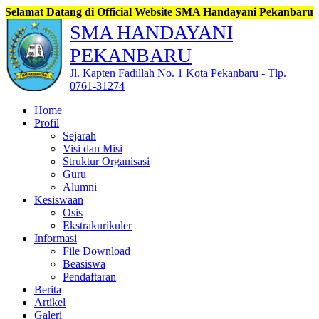
atang di Official Website SMA Handayani Pekanbaru, Jl. Kapten 
SMA HANDAYANI
PEKANBARU
Jl. Kapten Fadillah No. 1 Kota Pekanbaru - Tlp.
0761-31274
Home
Profil
Sejarah
Visi dan Misi
Struktur Organisasi
Guru
Alumni
Kesiswaan
Osis
Ekstrakurikuler
Informasi
File Download
Beasiswa
Pendaftaran
Berita
Artikel
Galeri