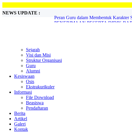
NEWS UPDATE :
PENERIMAAN PESERTA DIDIK BARU 
Pasus SMA Handayani Peduli ...
PENERIMAAN SISWA BARU TA. 2020-
Sambut Hari Guru Nasional...
Lomba Peraturan Baris Berbaris ...
Momen Hari Pahlawan, SMA Handayani 
PROFIL ALUMNI SUKSES...
Sejarah
Tokoh Pedidikan Riau Djauzak Ahmad Me
Visi dan Misi
SMAS HANDAYANI MENYAMBUT BU
Struktur Organisasi
Peran Guru dalam Membentuk Karakter Si
Guru
Alumni
Kesiswaan
Osis
Ekstrakurikuler
Informasi
File Download
Beasiswa
Pendaftaran
Berita
Artikel
Galeri
Kontak