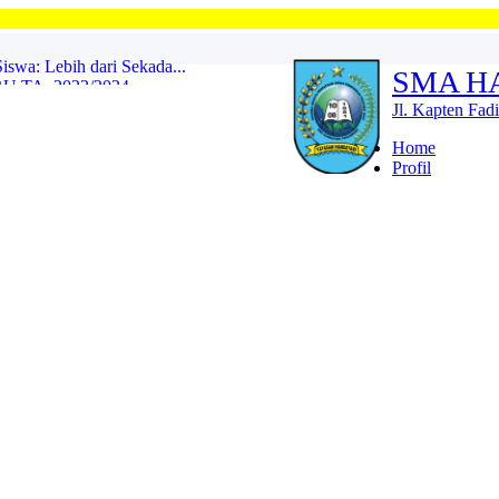
Selamat Datan
TA. 2023/2024...
SMA H
2021...
Jl. Kapten Fad
Home
Lepas 10 Siswa ke POPNAS ...
Profil
ninggal Dunia...
LAN SUCI RAMADHAN 1447 H ...
swa: Lebih dari Sekada...