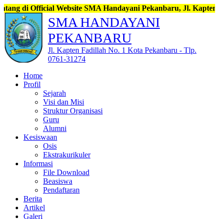
Website SMA Handayani Pekanbaru, Jl. Kapten Fadillah No. 1 Pek
SMA HANDAYANI
PEKANBARU
Jl. Kapten Fadillah No. 1 Kota Pekanbaru - Tlp.
0761-31274
Home
Profil
Sejarah
Visi dan Misi
Struktur Organisasi
Guru
Alumni
Kesiswaan
Osis
Ekstrakurikuler
Informasi
File Download
Beasiswa
Pendaftaran
Berita
Artikel
Galeri