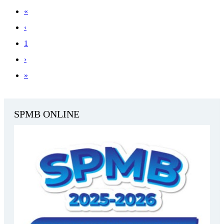
«
‹
1
›
»
SPMB ONLINE