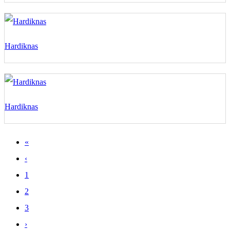
Hardiknas
Hardiknas
«
‹
1
2
3
›