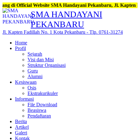
g di Official Website SMA Handayani Pekanbaru, Jl. Kapten Fadil
SMA HANDAYANI
PEKANBARU
Jl. Kapten Fadillah No. 1 Kota Pekanbaru - Tlp. 0761-31274
Home
Profil
Sejarah
Visi dan Misi
Struktur Organisasi
Guru
Alumni
Kesiswaan
Osis
Ekstrakurikuler
Informasi
File Download
Beasiswa
Pendaftaran
Berita
Artikel
Galeri
Kontak