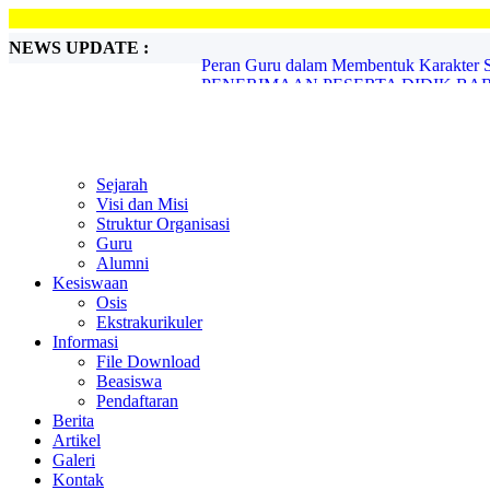
NEWS UPDATE :
PENERIMAAN PESERTA DIDIK BARU 
Pasus SMA Handayani Peduli ...
PENERIMAAN SISWA BARU TA. 2020-
Sambut Hari Guru Nasional...
Lomba Peraturan Baris Berbaris ...
Momen Hari Pahlawan, SMA Handayani 
PROFIL ALUMNI SUKSES...
Sejarah
Tokoh Pedidikan Riau Djauzak Ahmad Me
Visi dan Misi
SMAS HANDAYANI MENYAMBUT BU
Struktur Organisasi
Peran Guru dalam Membentuk Karakter Si
Guru
Alumni
Kesiswaan
Osis
Ekstrakurikuler
Informasi
File Download
Beasiswa
Pendaftaran
Berita
Artikel
Galeri
Kontak