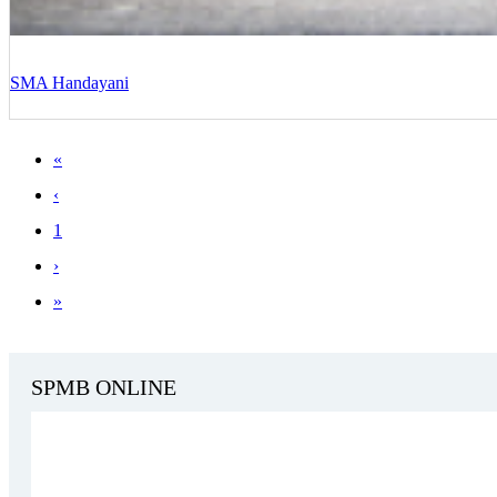
SMA Handayani
«
‹
1
›
»
SPMB ONLINE