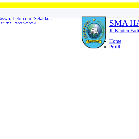
Selamat Datang di Of
TA. 2023/2024...
SMA H
2021...
Jl. Kapten Fad
Home
Lepas 10 Siswa ke POPNAS ...
Profil
ninggal Dunia...
LAN SUCI RAMADHAN 1447 H ...
swa: Lebih dari Sekada...